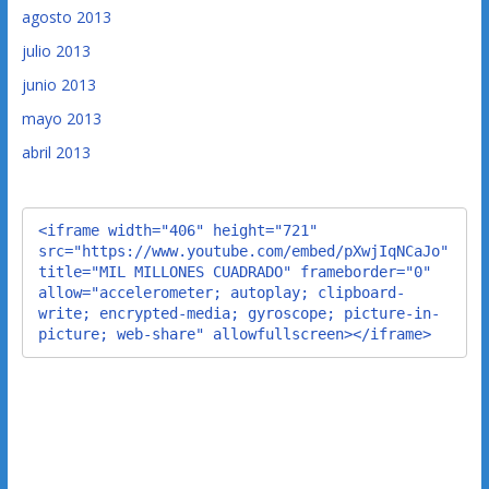
agosto 2013
julio 2013
junio 2013
mayo 2013
abril 2013
<iframe width="406" height="721" 
src="https://www.youtube.com/embed/pXwjIqNCaJo" 
title="MIL MILLONES CUADRADO" frameborder="0" 
allow="accelerometer; autoplay; clipboard-
write; encrypted-media; gyroscope; picture-in-
picture; web-share" allowfullscreen></iframe>