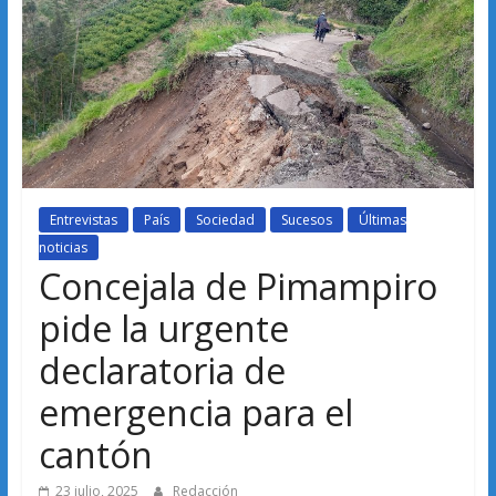
Entrevistas
País
Sociedad
Sucesos
Últimas
noticias
Concejala de Pimampiro
pide la urgente
declaratoria de
emergencia para el
cantón
23 julio, 2025
Redacción