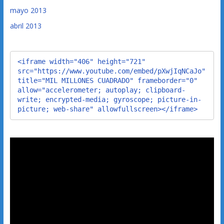
mayo 2013
abril 2013
<iframe width="406" height="721" 
src="https://www.youtube.com/embed/pXwjIqNCaJo" 
title="MIL MILLONES CUADRADO" frameborder="0" 
allow="accelerometer; autoplay; clipboard-
write; encrypted-media; gyroscope; picture-in-
picture; web-share" allowfullscreen></iframe>