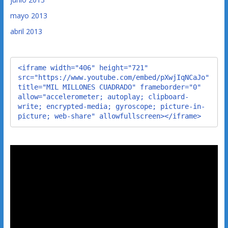
mayo 2013
abril 2013
<iframe width="406" height="721" 
src="https://www.youtube.com/embed/pXwjIqNCaJo" 
title="MIL MILLONES CUADRADO" frameborder="0" 
allow="accelerometer; autoplay; clipboard-
write; encrypted-media; gyroscope; picture-in-
picture; web-share" allowfullscreen></iframe>