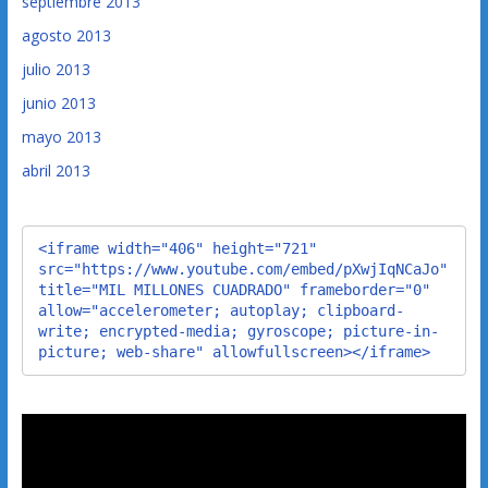
septiembre 2013
agosto 2013
julio 2013
junio 2013
mayo 2013
abril 2013
<iframe width="406" height="721" 
src="https://www.youtube.com/embed/pXwjIqNCaJo" 
title="MIL MILLONES CUADRADO" frameborder="0" 
allow="accelerometer; autoplay; clipboard-
write; encrypted-media; gyroscope; picture-in-
picture; web-share" allowfullscreen></iframe>