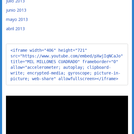
julio 2013
junio 2013
mayo 2013
abril 2013
<iframe width="406" height="721" 
src="https://www.youtube.com/embed/pXwjIqNCaJo" 
title="MIL MILLONES CUADRADO" frameborder="0" 
allow="accelerometer; autoplay; clipboard-
write; encrypted-media; gyroscope; picture-in-
picture; web-share" allowfullscreen></iframe>