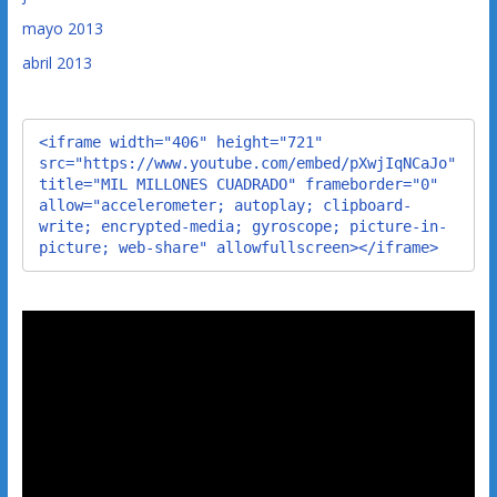
mayo 2013
abril 2013
<iframe width="406" height="721" 
src="https://www.youtube.com/embed/pXwjIqNCaJo" 
title="MIL MILLONES CUADRADO" frameborder="0" 
allow="accelerometer; autoplay; clipboard-
write; encrypted-media; gyroscope; picture-in-
picture; web-share" allowfullscreen></iframe>