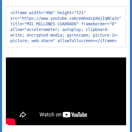
<iframe width="406" height="721" 
src="https://www.youtube.com/embed/pXwjIqNCaJo" 
title="MIL MILLONES CUADRADO" frameborder="0" 
allow="accelerometer; autoplay; clipboard-
write; encrypted-media; gyroscope; picture-in-
picture; web-share" allowfullscreen></iframe>