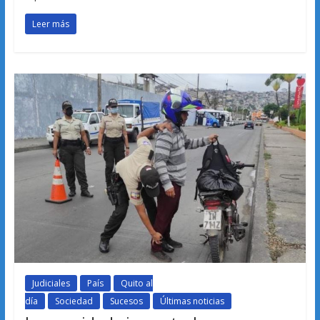
Leer más
Judiciales
País
Quito al
día
Sociedad
Sucesos
Últimas noticias