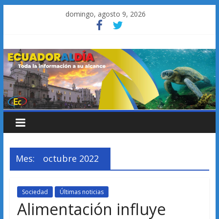
Saltar
domingo, agosto 9, 2026
al
contenido
Mes:
octubre 2022
Sociedad
Últimas noticias
Alimentación influye