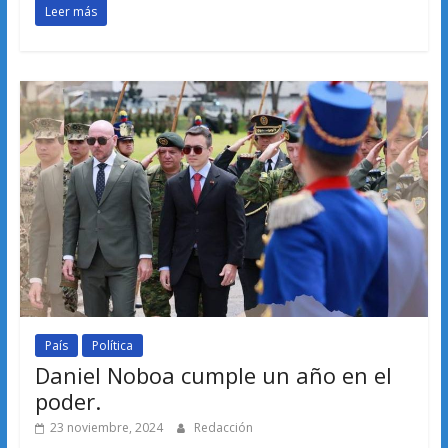
Leer más
País
Política
Daniel Noboa cumple un año en el
poder.
23 noviembre, 2024
Redacción