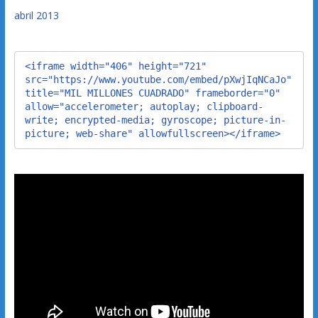
abril 2013
<iframe width="406" height="721" 
src="https://www.youtube.com/embed/pXwjIqNCaJo" 
title="MIL MILLONES CUADRADO" frameborder="0" 
allow="accelerometer; autoplay; clipboard-
write; encrypted-media; gyroscope; picture-in-
picture; web-share" allowfullscreen></iframe>