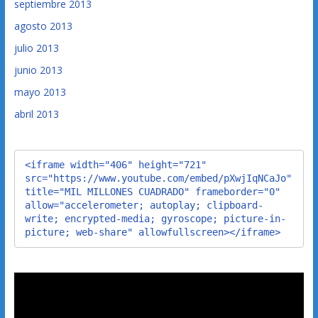
septiembre 2013
agosto 2013
julio 2013
junio 2013
mayo 2013
abril 2013
<iframe width="406" height="721" 
src="https://www.youtube.com/embed/pXwjIqNCaJo" 
title="MIL MILLONES CUADRADO" frameborder="0" 
allow="accelerometer; autoplay; clipboard-
write; encrypted-media; gyroscope; picture-in-
picture; web-share" allowfullscreen></iframe>