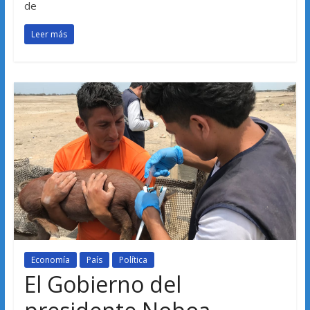
de
Leer más
Economía
País
Política
El Gobierno del