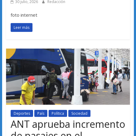
30 julio, 2026
Redacción
foto internet
Leer más
Deportes
País
Política
Sociedad
ANT aprueba incremento
de pasajes en el