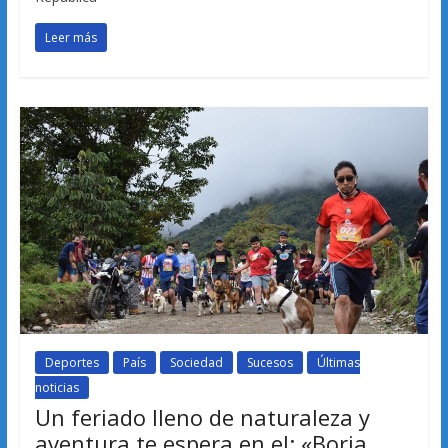
Leer más
Deportes
País
Sociedad
Sucesos
Últimas
noticias
Un feriado lleno de naturaleza y
aventura te espera en el: «Borja