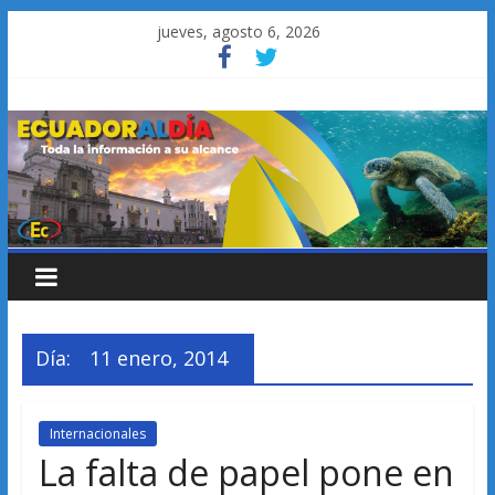
Saltar
jueves, agosto 6, 2026
al
contenido
Día:
11 enero, 2014
Internacionales
La falta de papel pone en