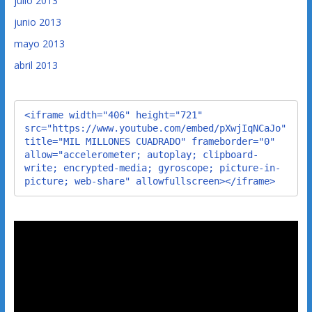
julio 2013
junio 2013
mayo 2013
abril 2013
<iframe width="406" height="721" 
src="https://www.youtube.com/embed/pXwjIqNCaJo" 
title="MIL MILLONES CUADRADO" frameborder="0" 
allow="accelerometer; autoplay; clipboard-
write; encrypted-media; gyroscope; picture-in-
picture; web-share" allowfullscreen></iframe>