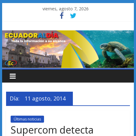
Saltar
viernes, agosto 7, 2026
al
contenido
Día:
11 agosto, 2014
Últimas noticias
Supercom detecta