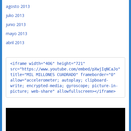
agosto 2013
julio 2013
junio 2013
mayo 2013
abril 2013
<iframe width="406" height="721" 
src="https://www.youtube.com/embed/pXwjIqNCaJo" 
title="MIL MILLONES CUADRADO" frameborder="0" 
allow="accelerometer; autoplay; clipboard-
write; encrypted-media; gyroscope; picture-in-
picture; web-share" allowfullscreen></iframe>