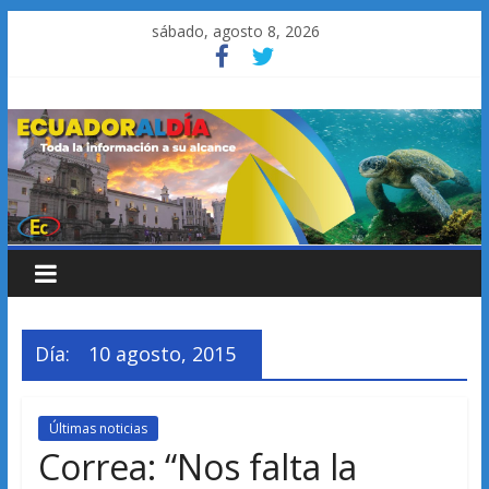
Saltar
sábado, agosto 8, 2026
al
contenido
Día:
10 agosto, 2015
Últimas noticias
Correa: “Nos falta la