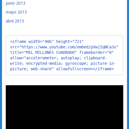
junio 2013
mayo 2013
abril 2013
<iframe width="406" height="721" 
src="https://www.youtube.com/embed/pXwjIqNCaJo" 
title="MIL MILLONES CUADRADO" frameborder="0" 
allow="accelerometer; autoplay; clipboard-
write; encrypted-media; gyroscope; picture-in-
picture; web-share" allowfullscreen></iframe>