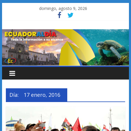
Saltar
domingo, agosto 9, 2026
al
contenido
Día:
17 enero, 2016