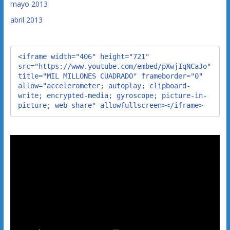
mayo 2013
abril 2013
<iframe width="406" height="721" 
src="https://www.youtube.com/embed/pXwjIqNCaJo" 
title="MIL MILLONES CUADRADO" frameborder="0" 
allow="accelerometer; autoplay; clipboard-
write; encrypted-media; gyroscope; picture-in-
picture; web-share" allowfullscreen></iframe>