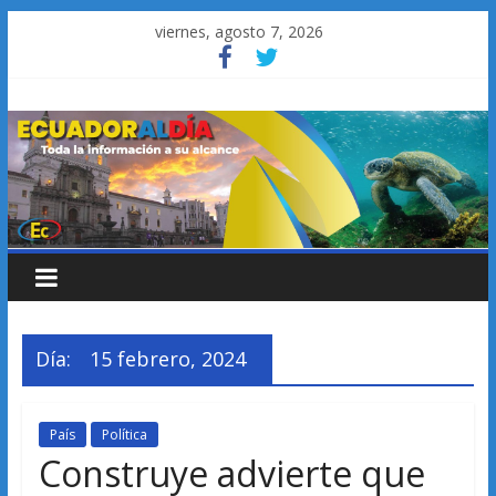
Saltar
viernes, agosto 7, 2026
al
contenido
Día:
15 febrero, 2024
País
Política
Construye advierte que