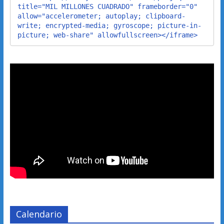
title="MIL MILLONES CUADRADO" frameborder="0" 
allow="accelerometer; autoplay; clipboard-
write; encrypted-media; gyroscope; picture-in-
picture; web-share" allowfullscreen></iframe>
Calendario