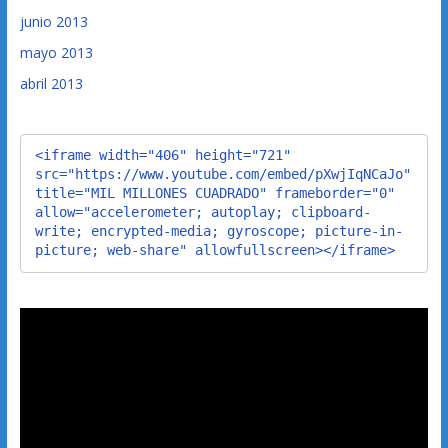
junio 2013
mayo 2013
abril 2013
<iframe width="406" height="721" 
src="https://www.youtube.com/embed/pXwjIqNCaJo" 
title="MIL MILLONES CUADRADO" frameborder="0" 
allow="accelerometer; autoplay; clipboard-
write; encrypted-media; gyroscope; picture-in-
picture; web-share" allowfullscreen></iframe>