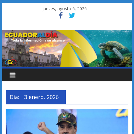
Saltar
jueves, agosto 6, 2026
al
contenido
Día:
3 enero, 2026