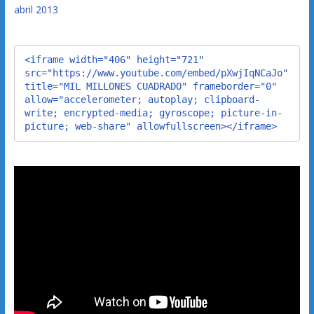
abril 2013
<iframe width="406" height="721" 
src="https://www.youtube.com/embed/pXwjIqNCaJo" 
title="MIL MILLONES CUADRADO" frameborder="0" 
allow="accelerometer; autoplay; clipboard-
write; encrypted-media; gyroscope; picture-in-
picture; web-share" allowfullscreen></iframe>