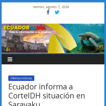
Saltar
viernes, agosto 7, 2026
al
contenido
Últimas noticias
Ecuador informa a
CorteIDH situación en
Sarayaku