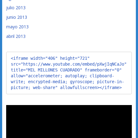
julio 2013
junio 2013
mayo 2013
abril 2013
<iframe width="406" height="721" 
src="https://www.youtube.com/embed/pXwjIqNCaJo" 
title="MIL MILLONES CUADRADO" frameborder="0" 
allow="accelerometer; autoplay; clipboard-
write; encrypted-media; gyroscope; picture-in-
picture; web-share" allowfullscreen></iframe>