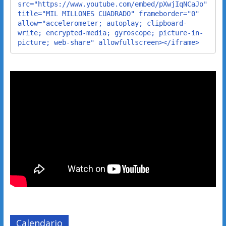
src="https://www.youtube.com/embed/pXwjIqNCaJo" 
title="MIL MILLONES CUADRADO" frameborder="0" 
allow="accelerometer; autoplay; clipboard-
write; encrypted-media; gyroscope; picture-in-
picture; web-share" allowfullscreen></iframe>
Calendario