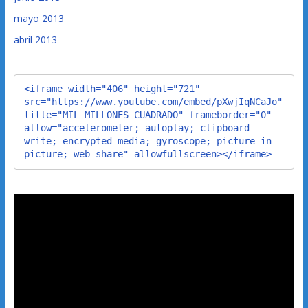
mayo 2013
abril 2013
<iframe width="406" height="721" 
src="https://www.youtube.com/embed/pXwjIqNCaJo" 
title="MIL MILLONES CUADRADO" frameborder="0" 
allow="accelerometer; autoplay; clipboard-
write; encrypted-media; gyroscope; picture-in-
picture; web-share" allowfullscreen></iframe>