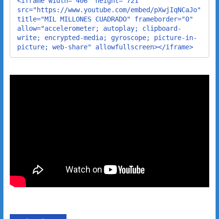
<iframe width="406" height="721" 
src="https://www.youtube.com/embed/pXwjIqNCaJo" 
title="MIL MILLONES CUADRADO" frameborder="0" 
allow="accelerometer; autoplay; clipboard-
write; encrypted-media; gyroscope; picture-in-
picture; web-share" allowfullscreen></iframe>