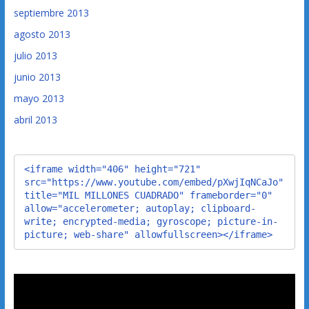
septiembre 2013
agosto 2013
julio 2013
junio 2013
mayo 2013
abril 2013
<iframe width="406" height="721" 
src="https://www.youtube.com/embed/pXwjIqNCaJo" 
title="MIL MILLONES CUADRADO" frameborder="0" 
allow="accelerometer; autoplay; clipboard-
write; encrypted-media; gyroscope; picture-in-
picture; web-share" allowfullscreen></iframe>