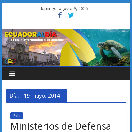
Saltar
domingo, agosto 9, 2026
al
contenido
Día:
19 mayo, 2014
País
Ministerios de Defensa