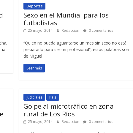
Deportes
d
Sexo en el Mundial para los
futbolistas
25 mayo, 2014
Redacción
0 comentarios
cha,
“Quien no pueda aguantarse un mes sin sexo no está
una
preparado para ser un profesional”, estas palabras son
de Miguel
Leer más
Judiciales
País
Golpe al microtráfico en zona
e
rural de Los Ríos
25 mayo, 2014
Redacción
0 comentarios