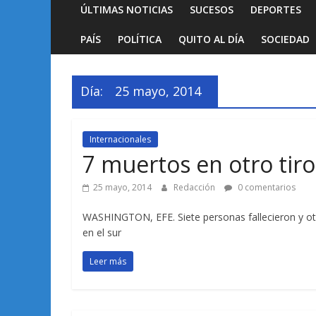
ÚLTIMAS NOTICIAS
SUCESOS
DEPORTES
PAÍS
POLÍTICA
QUITO AL DÍA
SOCIEDAD
Día:
25 mayo, 2014
Internacionales
7 muertos en otro tir
25 mayo, 2014
Redacción
0 comentarios
WASHINGTON, EFE. Siete personas fallecieron y otr
en el sur
Leer más