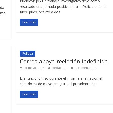
Puebloviejo.- Un trabajo investigativo dejó como
resultado una jornada positiva para la Policía de Los
ida
Ríos, pues localizó a dos
como
Leer más
Política
Correa apoya reeleción indefinida
25 mayo, 2014
Redacción
0 comentarios
El anuncio lo hizo durante el informe a la nación el
sábado 24 de mayo en Quito. El presidente de
Leer más