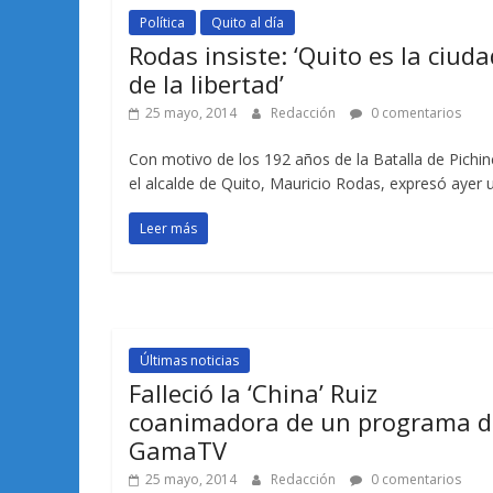
Política
Quito al día
Rodas insiste: ‘Quito es la ciuda
de la libertad’
25 mayo, 2014
Redacción
0 comentarios
Con motivo de los 192 años de la Batalla de Pichin
el alcalde de Quito, Mauricio Rodas, expresó ayer 
Leer más
Últimas noticias
Falleció la ‘China’ Ruiz
coanimadora de un programa d
GamaTV
25 mayo, 2014
Redacción
0 comentarios