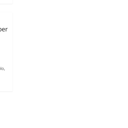
ber
lo,