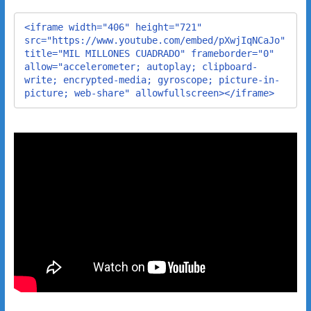
<iframe width="406" height="721" 
src="https://www.youtube.com/embed/pXwjIqNCaJo" 
title="MIL MILLONES CUADRADO" frameborder="0" 
allow="accelerometer; autoplay; clipboard-
write; encrypted-media; gyroscope; picture-in-
picture; web-share" allowfullscreen></iframe>