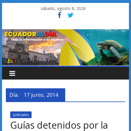
Saltar
sábado, agosto 8, 2026
al
contenido
Día:
17 junio, 2014
Judiciales
Guías detenidos por la