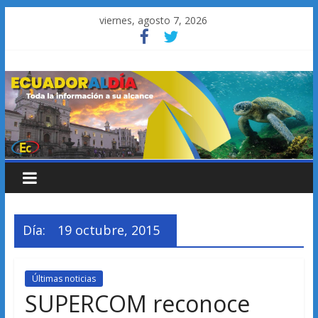
Saltar
viernes, agosto 7, 2026
al
contenido
Día:
19 octubre, 2015
Últimas noticias
SUPERCOM reconoce