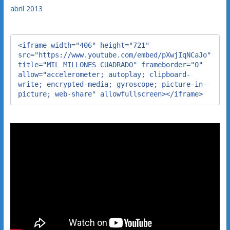
abril 2013
<iframe width="406" height="721" 
src="https://www.youtube.com/embed/pXwjIqNCaJo" 
title="MIL MILLONES CUADRADO" frameborder="0" 
allow="accelerometer; autoplay; clipboard-
write; encrypted-media; gyroscope; picture-in-
picture; web-share" allowfullscreen></iframe>