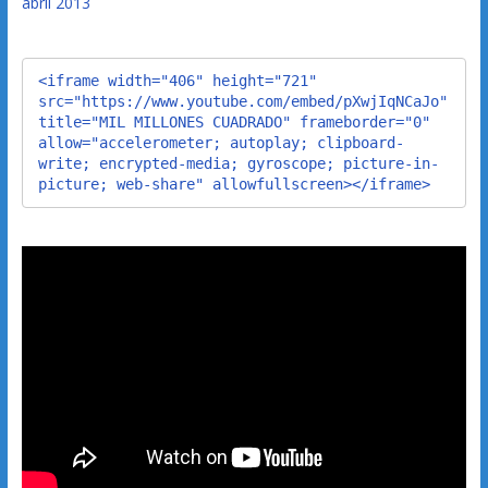
abril 2013
<iframe width="406" height="721" 
src="https://www.youtube.com/embed/pXwjIqNCaJo" 
title="MIL MILLONES CUADRADO" frameborder="0" 
allow="accelerometer; autoplay; clipboard-
write; encrypted-media; gyroscope; picture-in-
picture; web-share" allowfullscreen></iframe>