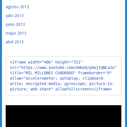
agosto 2013
julio 2013
junio 2013
mayo 2013
abril 2013
<iframe width="406" height="721" 
src="https://www.youtube.com/embed/pXwjIqNCaJo" 
title="MIL MILLONES CUADRADO" frameborder="0" 
allow="accelerometer; autoplay; clipboard-
write; encrypted-media; gyroscope; picture-in-
picture; web-share" allowfullscreen></iframe>