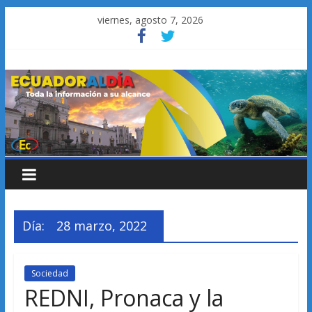
Saltar
viernes, agosto 7, 2026
al
contenido
Día:
28 marzo, 2022
Sociedad
REDNI, Pronaca y la