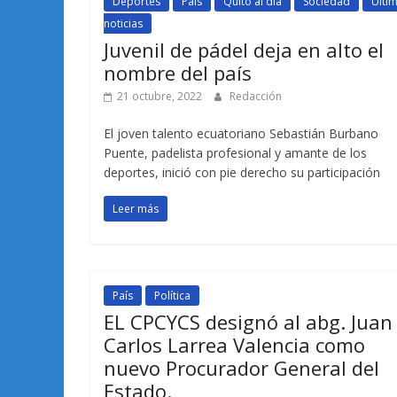
Deportes
País
Quito al día
Sociedad
Últi
noticias
Juvenil de pádel deja en alto el
nombre del país
21 octubre, 2022
Redacción
El joven talento ecuatoriano Sebastián Burbano
Puente, padelista profesional y amante de los
deportes, inició con pie derecho su participación
Leer más
País
Política
EL CPCYCS designó al abg. Juan
Carlos Larrea Valencia como
nuevo Procurador General del
Estado.