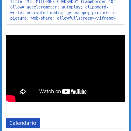
title="MIL MILLONES CUADRADO" frameborder="0" 
allow="accelerometer; autoplay; clipboard-
write; encrypted-media; gyroscope; picture-in-
picture; web-share" allowfullscreen></iframe>
Calendario