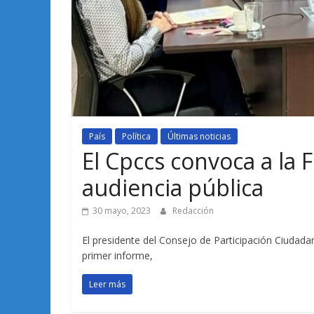
País
Política
Últimas noticias
El Cpccs convoca a la F
audiencia pública
30 mayo, 2023
Redacción
El presidente del Consejo de Participación Ciudadan
primer informe,
Leer más