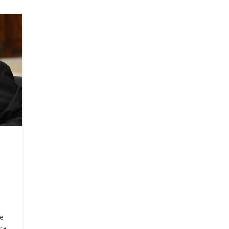
de
tra