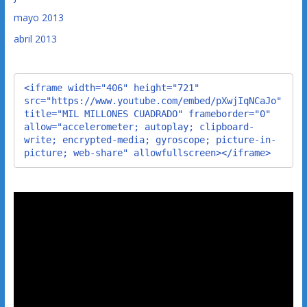
mayo 2013
abril 2013
<iframe width="406" height="721" 
src="https://www.youtube.com/embed/pXwjIqNCaJo" 
title="MIL MILLONES CUADRADO" frameborder="0" 
allow="accelerometer; autoplay; clipboard-
write; encrypted-media; gyroscope; picture-in-
picture; web-share" allowfullscreen></iframe>