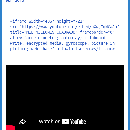
abril 2013
<iframe width="406" height="721" 
src="https://www.youtube.com/embed/pXwjIqNCaJo" 
title="MIL MILLONES CUADRADO" frameborder="0" 
allow="accelerometer; autoplay; clipboard-
write; encrypted-media; gyroscope; picture-in-
picture; web-share" allowfullscreen></iframe>