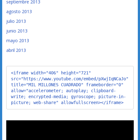
septiembre 2013
agosto 2013
julio 2013
junio 2013
mayo 2013
abril 2013
<iframe width="406" height="721" 
src="https://www.youtube.com/embed/pXwjIqNCaJo" 
title="MIL MILLONES CUADRADO" frameborder="0" 
allow="accelerometer; autoplay; clipboard-
write; encrypted-media; gyroscope; picture-in-
picture; web-share" allowfullscreen></iframe>