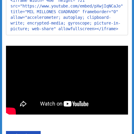
<iframe width="406" height="721" 
src="https://www.youtube.com/embed/pXwjIqNCaJo" 
title="MIL MILLONES CUADRADO" frameborder="0" 
allow="accelerometer; autoplay; clipboard-
write; encrypted-media; gyroscope; picture-in-
picture; web-share" allowfullscreen></iframe>