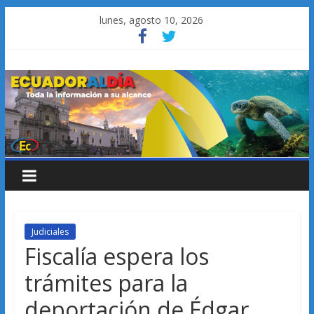
Saltar
lunes, agosto 10, 2026
al
contenido
Judiciales
Fiscalía espera los
trámites para la
deportación de Édgar