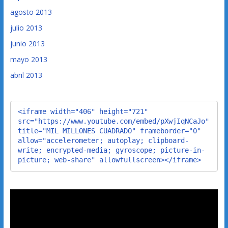
agosto 2013
julio 2013
junio 2013
mayo 2013
abril 2013
<iframe width="406" height="721" 
src="https://www.youtube.com/embed/pXwjIqNCaJo" 
title="MIL MILLONES CUADRADO" frameborder="0" 
allow="accelerometer; autoplay; clipboard-
write; encrypted-media; gyroscope; picture-in-
picture; web-share" allowfullscreen></iframe>