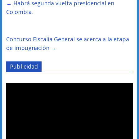
←
Habrá segunda vuelta presidencial en
Colombia.
Concurso Fiscalía General se acerca a la etapa
de impugnación
→
Publicidad