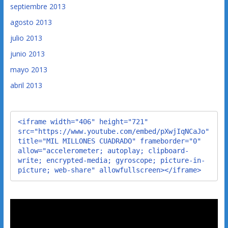
septiembre 2013
agosto 2013
julio 2013
junio 2013
mayo 2013
abril 2013
<iframe width="406" height="721" 
src="https://www.youtube.com/embed/pXwjIqNCaJo" 
title="MIL MILLONES CUADRADO" frameborder="0" 
allow="accelerometer; autoplay; clipboard-
write; encrypted-media; gyroscope; picture-in-
picture; web-share" allowfullscreen></iframe>