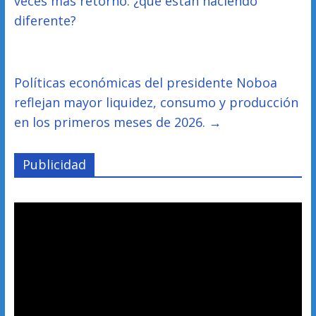
veces más retorno: ¿qué están haciendo
diferente?
Políticas económicas del presidente Noboa
reflejan mayor liquidez, consumo y producción
en los primeros meses de 2026.
→
Publicidad