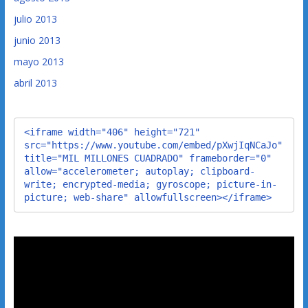
julio 2013
junio 2013
mayo 2013
abril 2013
<iframe width="406" height="721" 
src="https://www.youtube.com/embed/pXwjIqNCaJo" 
title="MIL MILLONES CUADRADO" frameborder="0" 
allow="accelerometer; autoplay; clipboard-
write; encrypted-media; gyroscope; picture-in-
picture; web-share" allowfullscreen></iframe>