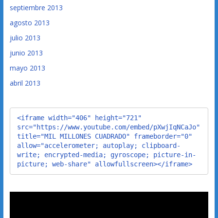
septiembre 2013
agosto 2013
julio 2013
junio 2013
mayo 2013
abril 2013
<iframe width="406" height="721" 
src="https://www.youtube.com/embed/pXwjIqNCaJo" 
title="MIL MILLONES CUADRADO" frameborder="0" 
allow="accelerometer; autoplay; clipboard-
write; encrypted-media; gyroscope; picture-in-
picture; web-share" allowfullscreen></iframe>