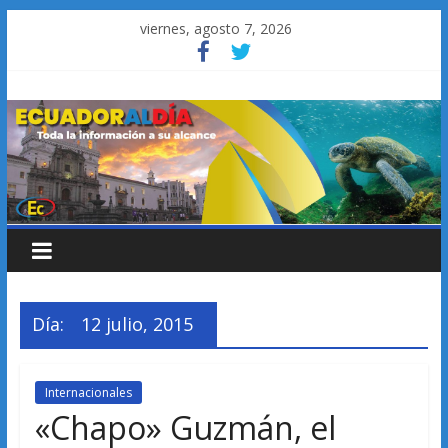
Saltar
viernes, agosto 7, 2026
al
contenido
Día:
12 julio, 2015
Internacionales
«Chapo» Guzmán, el