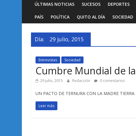
ÚLTIMAS NOTICIAS
SUCESOS
DEPORTES
PAÍS
POLÍTICA
QUITO AL DÍA
SOCIEDAD
Día:
29 julio, 2015
Entrevistas
Sociedad
Cumbre Mundial de las 
29 julio, 2015
Redacción
0 comentarios
UN PACTO DE TERNURA CON LA MADRE TIERRA La pr
Leer más