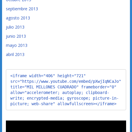
septiembre 2013
agosto 2013
julio 2013
junio 2013
mayo 2013
abril 2013
<iframe width="406" height="721" 
src="https://www.youtube.com/embed/pXwjIqNCaJo" 
title="MIL MILLONES CUADRADO" frameborder="0" 
allow="accelerometer; autoplay; clipboard-
write; encrypted-media; gyroscope; picture-in-
picture; web-share" allowfullscreen></iframe>