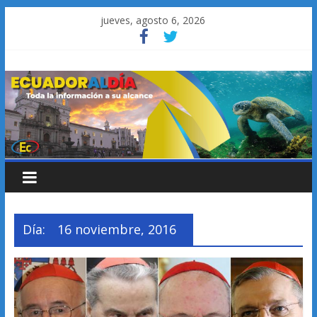
Saltar
jueves, agosto 6, 2026
al
contenido
Día:
16 noviembre, 2016