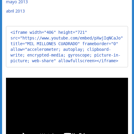
mayo 2013
abril 2013
<iframe width="406" height="721" 
src="https://www.youtube.com/embed/pXwjIqNCaJo" 
title="MIL MILLONES CUADRADO" frameborder="0" 
allow="accelerometer; autoplay; clipboard-
write; encrypted-media; gyroscope; picture-in-
picture; web-share" allowfullscreen></iframe>