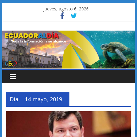
Saltar
jueves, agosto 6, 2026
al
contenido
Día:
14 mayo, 2019