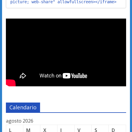
picture; web-share" allowfullscreen></iframe>
Calendario
agosto 2026
L
M
X
J
V
S
D