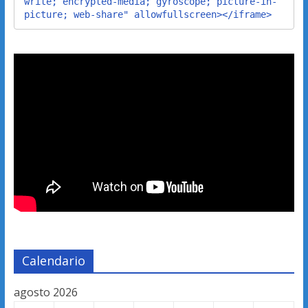
write; encrypted-media; gyroscope; picture-in-
picture; web-share" allowfullscreen></iframe>
Calendario
agosto 2026