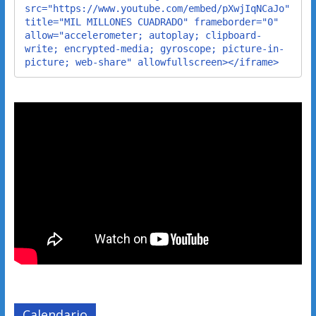
src="https://www.youtube.com/embed/pXwjIqNCaJo" 
title="MIL MILLONES CUADRADO" frameborder="0" 
allow="accelerometer; autoplay; clipboard-
write; encrypted-media; gyroscope; picture-in-
picture; web-share" allowfullscreen></iframe>
Calendario