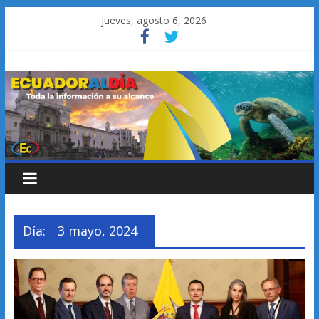
Saltar
jueves, agosto 6, 2026
al
contenido
Día:
3 mayo, 2024