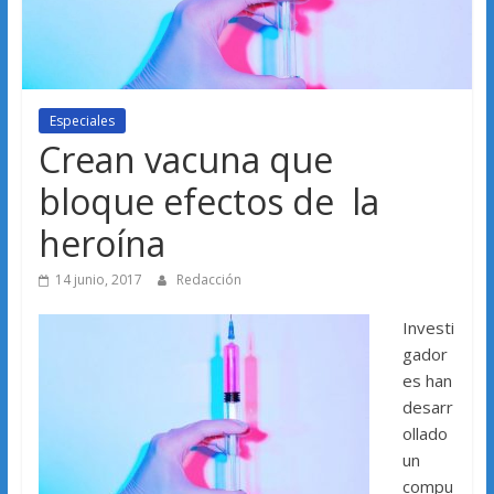
Especiales
Crean vacuna que
bloque efectos de la
heroína
14 junio, 2017
Redacción
Investi
gador
es han
desarr
ollado
un
compu