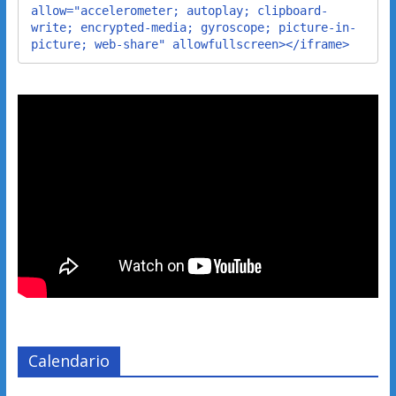
allow="accelerometer; autoplay; clipboard-
write; encrypted-media; gyroscope; picture-in-
picture; web-share" allowfullscreen></iframe>
Calendario