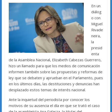
En un
diálog
o con
Miguel
Rivade
neira,
la
presid
enta
de la Asamblea Nacional, Elizabeth Cabezas Guerrero,
hizo un llamado para que los medios de comunicación
informen también sobre las propuestas y reformas de
ley que se debaten y aprueban en el Parlamento, pues
en los últimos días, las destituciones y denuncias han
desplazado estos temas de interés nacional.
Ante la inquietud del periodista por conocer los
motivos de su ausencia el día en que se trató el caso
de la asambleísta Ana Galarza, la titular del