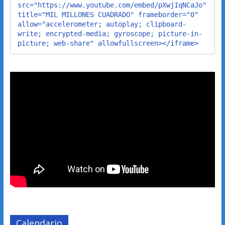
src="https://www.youtube.com/embed/pXwjIqNCaJo" 
title="MIL MILLONES CUADRADO" frameborder="0" 
allow="accelerometer; autoplay; clipboard-
write; encrypted-media; gyroscope; picture-in-
picture; web-share" allowfullscreen></iframe>
Calendario